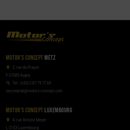
MOTOR'S CONCEPT
METZ
2, rue du Prayon
F-57685 Augny
Tel :
(+33) 3 87 79 77 69
aterces
tom@tair
moc.tpecnoc-sro
MOTOR'S CONCEPT
LUXEMBOURG
4, rue Antoine Meyer
L-2153 Luxembourg