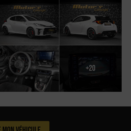
+20
e mon véhicule