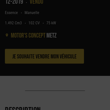
12-2019
Vendu
•
Essence
Manuelle
•
1.492 Cm3
102 CV
75 kW
•
•
Motor's concept
Metz
Je souhaite vendre mon véhicule