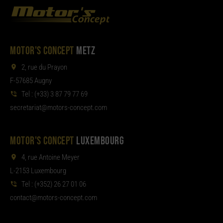
MOTOR'S CONCEPT
METZ
2, rue du Prayon
F-57685 Augny
Tel :
(+33) 3 87 79 77 69
aterces
tom@tair
moc.tpecnoc-sro
MOTOR'S CONCEPT
LUXEMBOURG
4, rue Antoine Meyer
L-2153 Luxembourg
Tel :
(+352) 26 27 01 06
noc
tom@tcat
moc.tpecnoc-sro