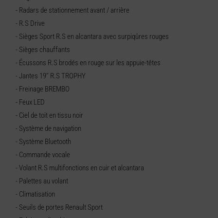
- Radars de stationnement avant / arrière
- R.S Drive
- Sièges Sport R.S en alcantara avec surpiqûres rouges
- Sièges chauffants
- Écussons R.S brodés en rouge sur les appuie-têtes
- Jantes 19’’ R.S TROPHY
- Freinage BREMBO
- Feux LED
- Ciel de toit en tissu noir
- Système de navigation
- Système Bluetooth
- Commande vocale
- Volant R.S multifonctions en cuir et alcantara
- Palettes au volant
- Climatisation
- Seuils de portes Renault Sport