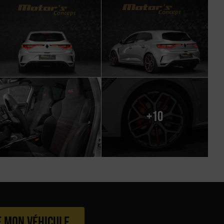
+10
e mon véhicule