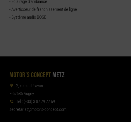
- Eclairage d’ambiance
- Avertisseur de franchissement de ligne
- Système audio BOSE
MOTOR'S CONCEPT
METZ
2, rue du Prayon
F-57685 Augny
Tel :
(+33) 3 87 79 77 69
aterces
tom@tair
moc.tpecnoc-sro