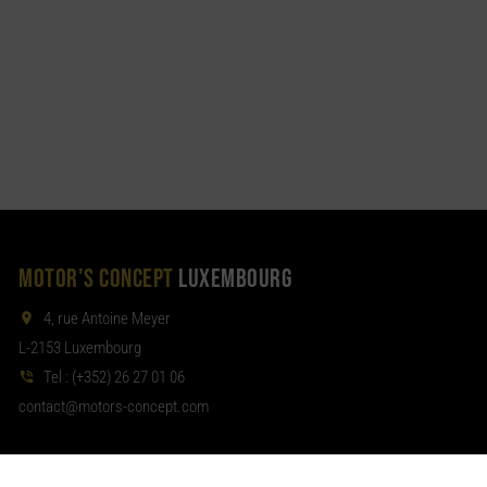
MOTOR'S CONCEPT
LUXEMBOURG
4, rue Antoine Meyer
L-2153 Luxembourg
Tel :
(+352) 26 27 01 06
noc
tom@tcat
moc.tpecnoc-sro