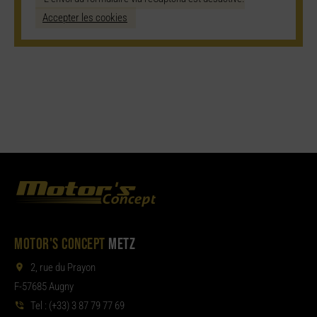
Accepter les cookies
MOTOR'S CONCEPT
METZ
2, rue du Prayon
F-57685 Augny
Tel :
(+33) 3 87 79 77 69