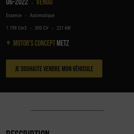
06-2022
Vendu
•
Essence
Automatique
•
1.798 Cm3
300 CV
221 kW
•
•
Motor's concept
Metz
Je souhaite vendre mon véhicule