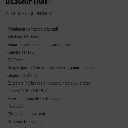
DESCRIPTION
OPTIONS ET EQUIPEMENTS :
- Régulateur de vitesse adaptatif
- Affichage tête haute
- Radars de stationnement avant / arrière
- Caméra de recul
- R.S Drive
- Sièges Sport R.S en alcantara avec surpiqûres rouges
- Sièges chauffants
- Écussons R.S brodés en rouge sur les appuie-têtes
- Jantes 19’’ R.S TROPHY
- Etriers de freins BREMBO rouges
- Feux LED
- Ciel de toit en tissu noir
- Système de navigation