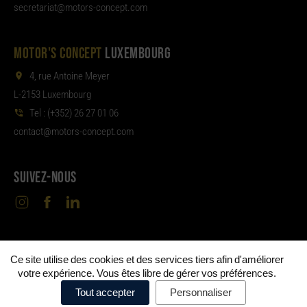
aterces
tom@tair
moc.tpecnoc-sro
MOTOR'S CONCEPT
LUXEMBOURG
4, rue Antoine Meyer
L-2153 Luxembourg
Tel :
(+352) 26 27 01 06
noc
tom@tcat
moc.tpecnoc-sro
SUIVEZ-NOUS
Ce site utilise des cookies et des services tiers afin d'améliorer
©
Motor's Concept Metz & Luxembourg
Mentions
•
votre expérience. Vous êtes libre de gérer vos préférences.
légales
Politique de confidentialité
Politique de cookies
•
•
•
Tout accepter
Personnaliser
Préférences de cookies