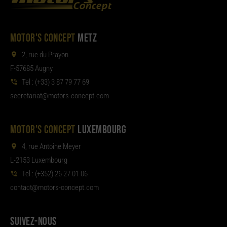
MOTOR'S CONCEPT
METZ
2, rue du Prayon
F-57685 Augny
Tel :
(+33) 3 87 79 77 69
aterces
tom@tair
moc.tpecnoc-sro
MOTOR'S CONCEPT
LUXEMBOURG
4, rue Antoine Meyer
L-2153 Luxembourg
Tel :
(+352) 26 27 01 06
noc
tom@tcat
moc.tpecnoc-sro
SUIVEZ-NOUS