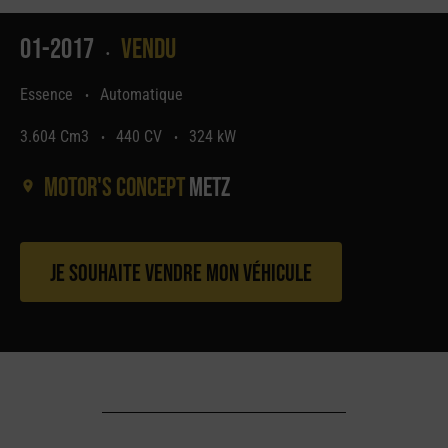
01-2017
Vendu
•
Essence
Automatique
•
3.604 Cm3
440 CV
324 kW
•
•
Motor's concept
Metz
Je souhaite vendre mon véhicule