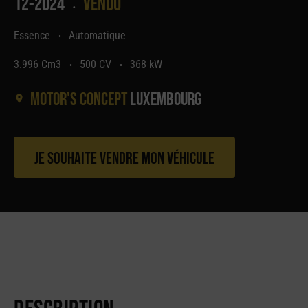
12-2024
Vendu
•
Essence
Automatique
•
3.996 Cm3
500 CV
368 kW
•
•
Motor's concept
Luxembourg
Je souhaite vendre mon véhicule