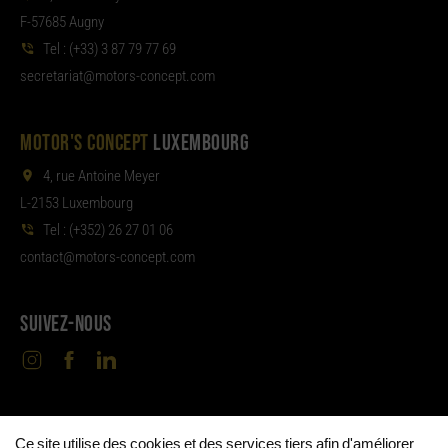
F-57685 Augny
Tel :
(+33) 3 87 79 77 69
aterces
tom@tair
moc.tpecnoc-sro
MOTOR'S CONCEPT
LUXEMBOURG
4, rue Antoine Meyer
L-2153 Luxembourg
Tel :
(+352) 26 27 01 06
noc
tom@tcat
moc.tpecnoc-sro
SUIVEZ-NOUS
Ce site utilise des cookies et des services tiers afin d'améliorer