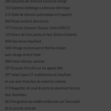
2W6 Bouchon de réservoir Exclusive Design
1D3 Système d'attelage à extension électrique
G1G Boîte de vitesses automatique à 8 rapports
0N5 Roues arrières directrices
1P7 Porsche Dynamic Chassis Control (PDCC)
1ZE Etriers de frein peints en Noir (finition brillante)
4GR Pare-brise chauffant
VW6 Vitrage insonorisant et thermo-isolant
avec vitrage arrière fumé
5MH Pack intérieur carbone
5ZF Écusson Porsche sur les appuie-tête
2PF Volant Sport GT multifonction et chauffant
en cuir avec branches du volant en carbone
VT9 Baguettes de seuil de porte en aluminium brossé
Noir, illuminées
6E3 Désignation du modèle embossée sur l'accoudoir
de la console centrale