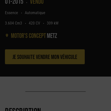
01-2015
Vendu
•
Essence
Automatique
•
3.604 Cm3
420 CV
309 kW
•
•
Motor's concept
Metz
Je souhaite vendre mon véhicule