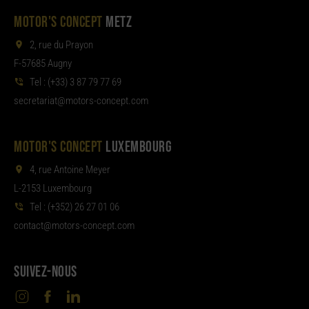
MOTOR'S CONCEPT
METZ
2, rue du Prayon
F-57685 Augny
Tel :
(+33) 3 87 79 77 69
aterces
tom@tair
moc.tpecnoc-sro
MOTOR'S CONCEPT
LUXEMBOURG
4, rue Antoine Meyer
L-2153 Luxembourg
Tel :
(+352) 26 27 01 06
noc
tom@tcat
moc.tpecnoc-sro
SUIVEZ-NOUS