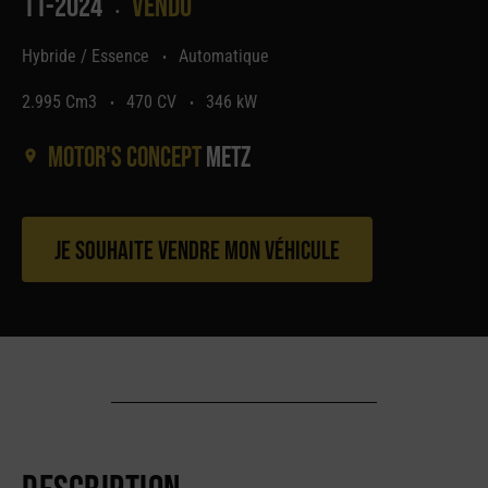
11-2024
Vendu
•
Hybride / Essence
Automatique
•
2.995 Cm3
470 CV
346 kW
•
•
Motor's concept
Metz
Je souhaite vendre mon véhicule