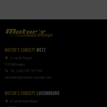
MOTOR'S CONCEPT
METZ
2, rue du Prayon
F-57685 Augny
Tel :
(+33) 3 87 79 77 69
aterces
tom@tair
moc.tpecnoc-sro
MOTOR'S CONCEPT
LUXEMBOURG
4, rue Antoine Meyer