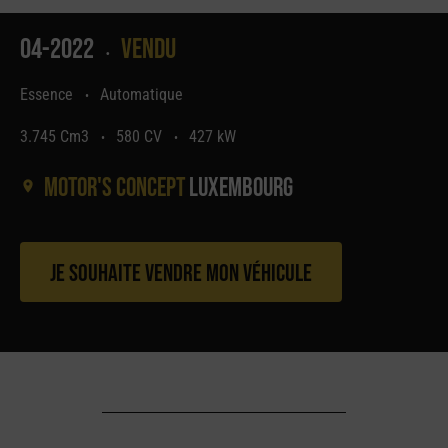
04-2022
Vendu
•
Essence
Automatique
•
3.745 Cm3
580 CV
427 kW
•
•
Motor's concept
Luxembourg
Je souhaite vendre mon véhicule