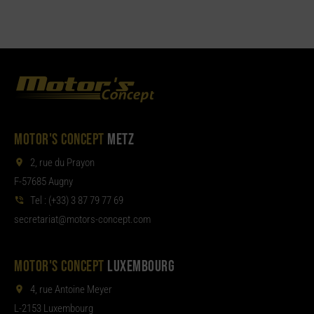
MOTOR'S CONCEPT
METZ
2, rue du Prayon
F-57685 Augny
Tel :
(+33) 3 87 79 77 69
aterces
tom@tair
moc.tpecnoc-sro
MOTOR'S CONCEPT
LUXEMBOURG
4, rue Antoine Meyer
L-2153 Luxembourg