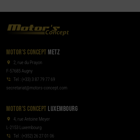
MOTOR'S CONCEPT
METZ
2, rue du Prayon
F-57685 Augny
Tel :
(+33) 3 87 79 77 69
aterces
tom@tair
moc.tpecnoc-sro
MOTOR'S CONCEPT
LUXEMBOURG
4, rue Antoine Meyer
L-2153 Luxembourg
Tel :
(+352) 26 27 01 06