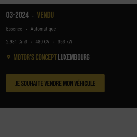
03-2024
Vendu
•
Essence
Automatique
•
2.981 Cm3
480 CV
353 kW
•
•
Motor's concept
Luxembourg
Je souhaite vendre mon véhicule