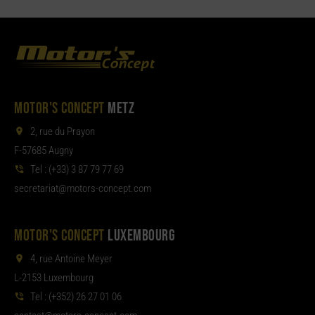
MOTOR'S CONCEPT
METZ
2, rue du Prayon
F-57685 Augny
Tel :
(+33) 3 87 79 77 69
aterces
tom@tair
moc.tpecnoc-sro
MOTOR'S CONCEPT
LUXEMBOURG
4, rue Antoine Meyer
L-2153 Luxembourg
Tel :
(+352) 26 27 01 06