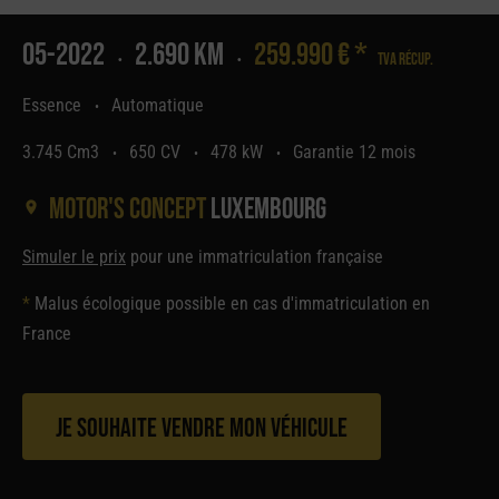
05-2022
2.690 Km
259.990 € *
Tva récup.
•
•
Essence
Automatique
•
3.745 Cm3
650 CV
478 kW
Garantie 12 mois
•
•
•
Motor's concept
Luxembourg
Simuler le prix
pour une immatriculation française
*
Malus écologique possible en cas d'immatriculation en
France
Je souhaite vendre mon véhicule