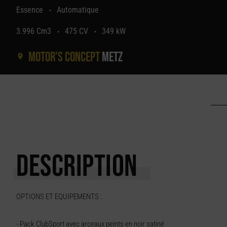
Essence
Automatique
•
3.996 Cm3
475 CV
349 kW
•
•
Motor's concept
Metz
DESCRIPTION
OPTIONS ET EQUIPEMENTS :
- Pack ClubSport avec arceaux peints en noir satiné