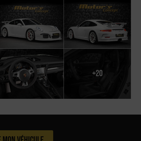
+20
e mon véhicule