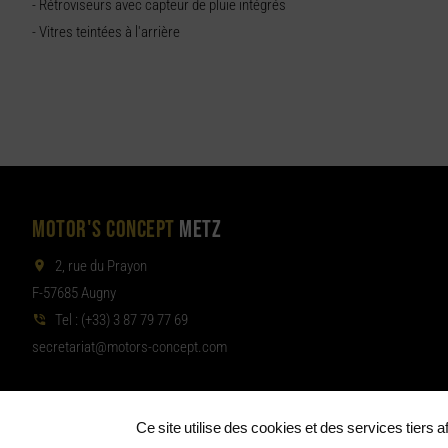
- Rétroviseurs avec capteur de pluie intégrés
- Vitres teintées à l'arrière
MOTOR'S CONCEPT
METZ
2, rue du Prayon
F-57685 Augny
Tel :
(+33) 3 87 79 77 69
aterces
tom@tair
moc.tpecnoc-sro
Ce site utilise des cookies et des services tiers 
©
Motor's Concept Metz & Luxembourg
Mentions légales
Politique 
•
•