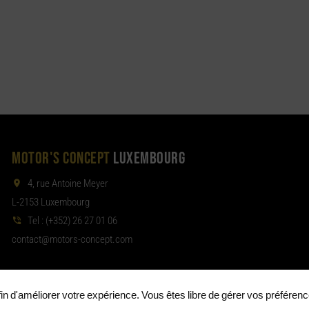
MOTOR'S CONCEPT
LUXEMBOURG
4, rue Antoine Meyer
L-2153 Luxembourg
Tel :
(+352) 26 27 01 06
noc
tom@tcat
moc.tpecnoc-sro
afin d'améliorer votre expérience. Vous êtes libre de gérer vos préféren
de confidentialité
Politique de cookies
Préférences de cookies
•
•