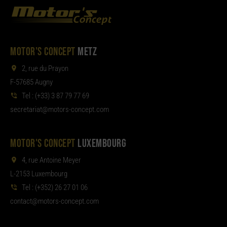
MOTOR'S CONCEPT
METZ
2, rue du Prayon
F-57685 Augny
Tel :
(+33) 3 87 79 77 69
aterces
tom@tair
moc.tpecnoc-sro
MOTOR'S CONCEPT
LUXEMBOURG
4, rue Antoine Meyer
L-2153 Luxembourg
Tel :
(+352) 26 27 01 06
noc
tom@tcat
moc.tpecnoc-sro