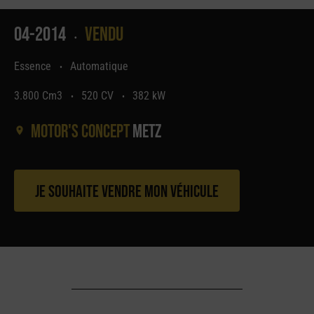
04-2014
Vendu
•
Essence
Automatique
•
3.800 Cm3
520 CV
382 kW
•
•
Motor's concept
Metz
Je souhaite vendre mon véhicule