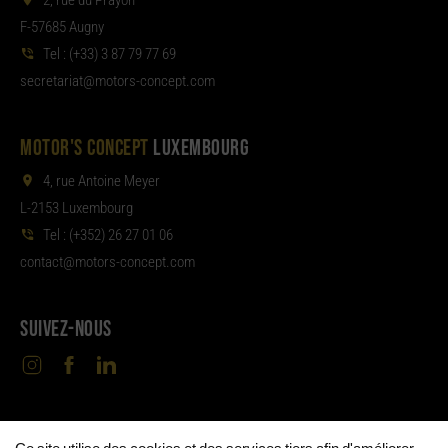
2, rue du Prayon
F-57685 Augny
Tel :
(+33) 3 87 79 77 69
aterces
tom@tair
moc.tpecnoc-sro
MOTOR'S CONCEPT
LUXEMBOURG
4, rue Antoine Meyer
L-2153 Luxembourg
Tel :
(+352) 26 27 01 06
noc
tom@tcat
moc.tpecnoc-sro
SUIVEZ-NOUS