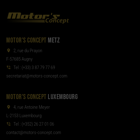
MOTOR'S CONCEPT
METZ
2, rue du Prayon
F-57685 Augny
Tel :
(+33) 3 87 79 77 69
aterces
tom@tair
moc.tpecnoc-sro
MOTOR'S CONCEPT
LUXEMBOURG
4, rue Antoine Meyer
L-2153 Luxembourg
Tel :
(+352) 26 27 01 06
noc
tom@tcat
moc.tpecnoc-sro