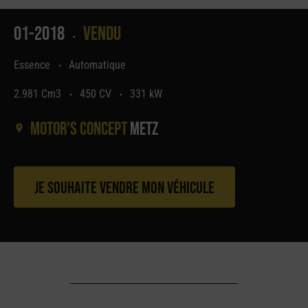
01-2018
Vendu
•
Essence
Automatique
•
2.981 Cm3
450 CV
331 kW
•
•
Motor's concept
Metz
Je souhaite vendre mon véhicule