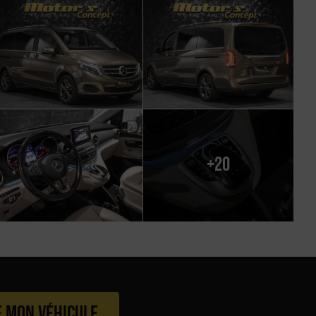
+20
e mon véhicule