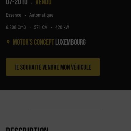
07-2010
Vendu
•
Essence
Automatique
•
6.208 Cm3
571 CV
420 kW
•
•
Motor's concept
Luxembourg
Je souhaite vendre mon véhicule