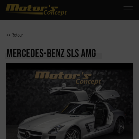
Paramètres avancés des cookies
<<
Retour
MERCEDES-BENZ SLS
AMG