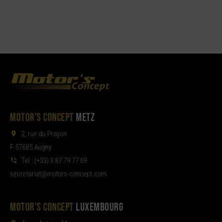
MOTOR'S CONCEPT
METZ
2, rue du Prayon
F-57685 Augny
Tel :
(+33) 3 87 79 77 69
aterces
tom@tair
moc.tpecnoc-sro
MOTOR'S CONCEPT
LUXEMBOURG