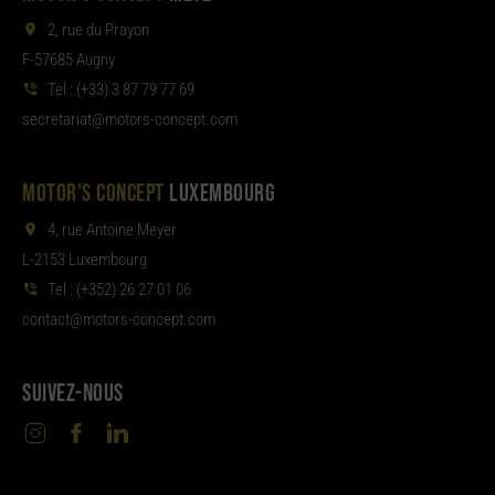
2, rue du Prayon
F-57685 Augny
Tel :
(+33) 3 87 79 77 69
aterces
tom@tair
moc.tpecnoc-sro
MOTOR'S CONCEPT
LUXEMBOURG
4, rue Antoine Meyer
L-2153 Luxembourg
Tel :
(+352) 26 27 01 06
noc
tom@tcat
moc.tpecnoc-sro
SUIVEZ-NOUS