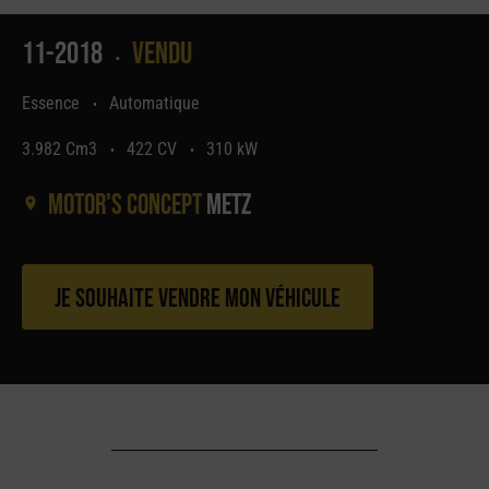
11-2018
Vendu
•
Essence
Automatique
•
3.982 Cm3
422 CV
310 kW
•
•
Motor's concept
Metz
Je souhaite vendre mon véhicule