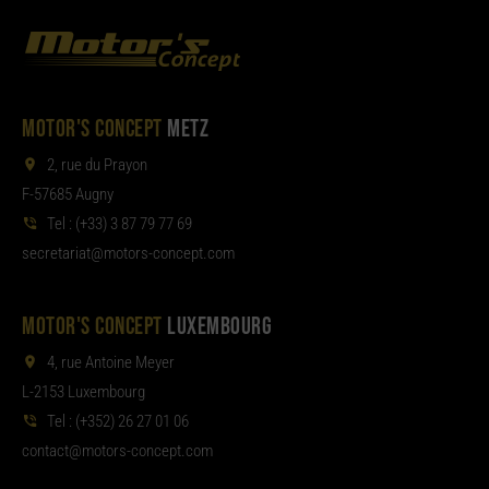
MOTOR'S CONCEPT
METZ
2, rue du Prayon
F-57685 Augny
Tel :
(+33) 3 87 79 77 69
aterces
tom@tair
moc.tpecnoc-sro
MOTOR'S CONCEPT
LUXEMBOURG
4, rue Antoine Meyer
L-2153 Luxembourg
Tel :
(+352) 26 27 01 06
noc
tom@tcat
moc.tpecnoc-sro