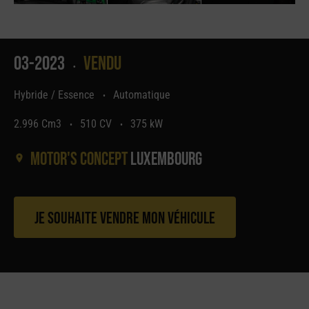
03-2023
Vendu
•
Hybride / Essence
Automatique
•
2.996 Cm3
510 CV
375 kW
•
•
Motor's concept
Luxembourg
Je souhaite vendre mon véhicule