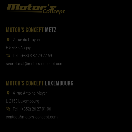
MOTOR'S CONCEPT
METZ
2, rue du Prayon
F-57685 Augny
Tel :
(+33) 3 87 79 77 69
aterces
tom@tair
moc.tpecnoc-sro
MOTOR'S CONCEPT
LUXEMBOURG
4, rue Antoine Meyer
L-2153 Luxembourg
Tel :
(+352) 26 27 01 06
noc
tom@tcat
moc.tpecnoc-sro