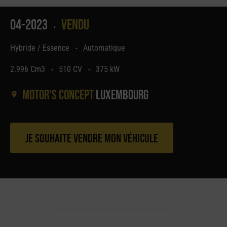
04-2023
Vendu
•
Hybride / Essence
Automatique
•
2.996 Cm3
510 CV
375 kW
•
•
Motor's concept
Luxembourg
Je souhaite vendre mon véhicule