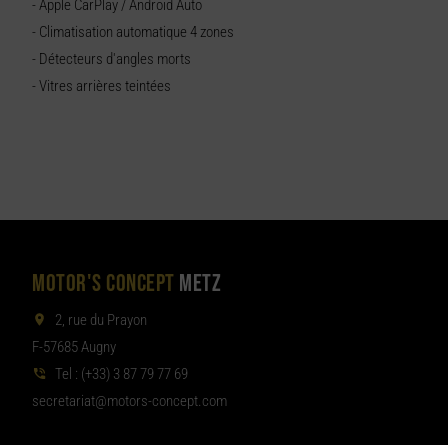
- Apple CarPlay / Android Auto
- Climatisation automatique 4 zones
- Détecteurs d'angles morts
- Vitres arrières teintées
MOTOR'S CONCEPT
METZ
2, rue du Prayon
F-57685 Augny
Tel :
(+33) 3 87 79 77 69
aterces
tom@tair
moc.tpecnoc-sro