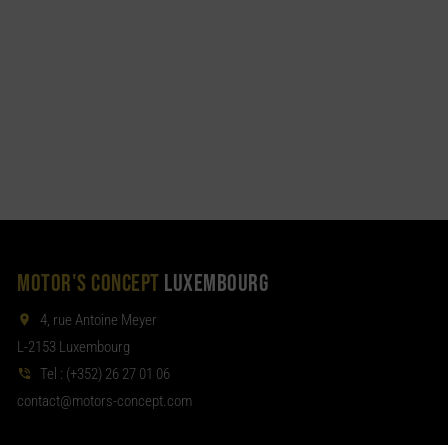
MOTOR'S CONCEPT
LUXEMBOURG
4, rue Antoine Meyer
L-2153 Luxembourg
Tel :
(+352) 26 27 01 06
noc
tom@tcat
moc.tpecnoc-sro