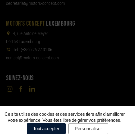
aterces
tom@tair
moc.tpecnoc-sro
MOTOR'S CONCEPT
LUXEMBOURG
4, rue Antoine Meyer
L-2153 Luxembourg
Tel :
(+352) 26 27 01 06
noc
tom@tcat
moc.tpecnoc-sro
SUIVEZ-NOUS
Ce site utilise des cookies et des services tiers afin d'améliorer
©
Motor's Concept Metz & Luxembourg
Mentions
•
votre expérience. Vous êtes libre de gérer vos préférences.
légales
Politique de confidentialité
Politique de cookies
•
•
•
Tout accepter
Personnaliser
Préférences de cookies