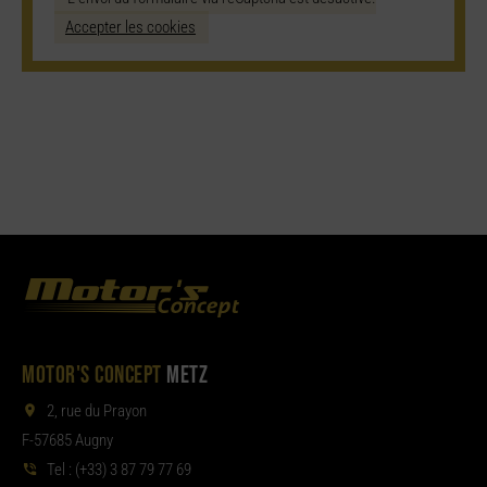
Accepter les cookies
MOTOR'S CONCEPT
METZ
2, rue du Prayon
F-57685 Augny
Tel :
(+33) 3 87 79 77 69