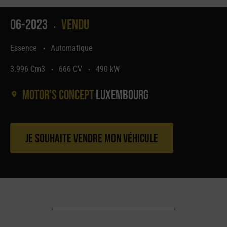
06-2023
Vendu
•
Essence
Automatique
•
3.996 Cm3
666 CV
490 kW
•
•
Motor's concept
Luxembourg
Je souhaite vendre mon véhicule