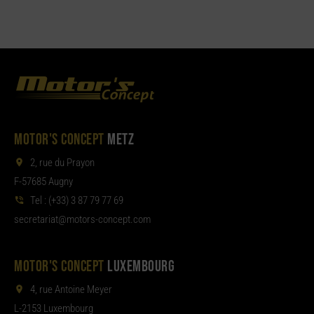
MOTOR'S CONCEPT
METZ
2, rue du Prayon
F-57685 Augny
Tel :
(+33) 3 87 79 77 69
aterces
tom@tair
moc.tpecnoc-sro
MOTOR'S CONCEPT
LUXEMBOURG
4, rue Antoine Meyer
L-2153 Luxembourg