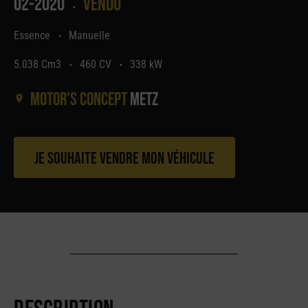
02-2020
Vendu
•
Essence
Manuelle
•
5.038 Cm3
460 CV
338 kW
•
•
Motor's concept
Metz
Je souhaite vendre mon véhicule