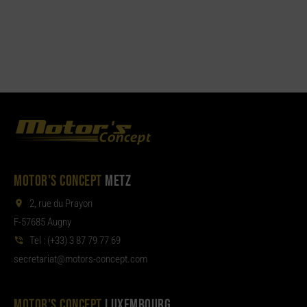
MOTOR'S CONCEPT
METZ
2, rue du Prayon
F-57685 Augny
Tel :
(+33) 3 87 79 77 69
aterces
tom@tair
moc.tpecnoc-sro
MOTOR'S CONCEPT
LUXEMBOURG