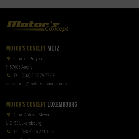
MOTOR'S CONCEPT
METZ
2, rue du Prayon
F-57685 Augny
Tel :
(+33) 3 87 79 77 69
aterces
tom@tair
moc.tpecnoc-sro
MOTOR'S CONCEPT
LUXEMBOURG
4, rue Antoine Meyer
L-2153 Luxembourg
Tel :
(+352) 26 27 01 06