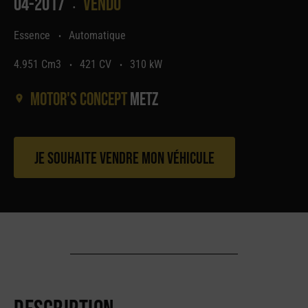
04-2017
Vendu
•
Essence
Automatique
•
4.951 Cm3
421 CV
310 kW
•
•
Motor's concept
Metz
Je souhaite vendre mon véhicule