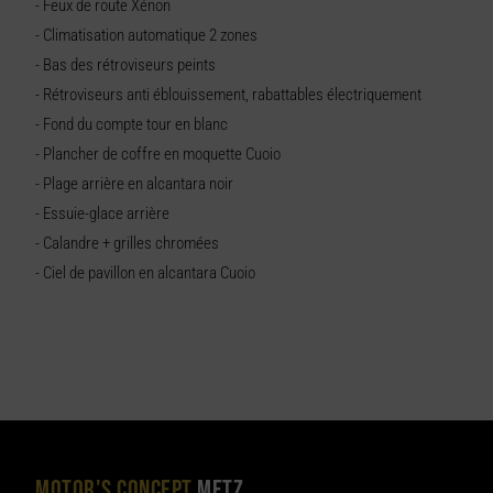
- Feux de route Xénon
- Climatisation automatique 2 zones
- Bas des rétroviseurs peints
- Rétroviseurs anti éblouissement, rabattables électriquement
- Fond du compte tour en blanc
- Plancher de coffre en moquette Cuoio
- Plage arrière en alcantara noir
- Essuie-glace arrière
- Calandre + grilles chromées
- Ciel de pavillon en alcantara Cuoio
MOTOR'S CONCEPT
METZ