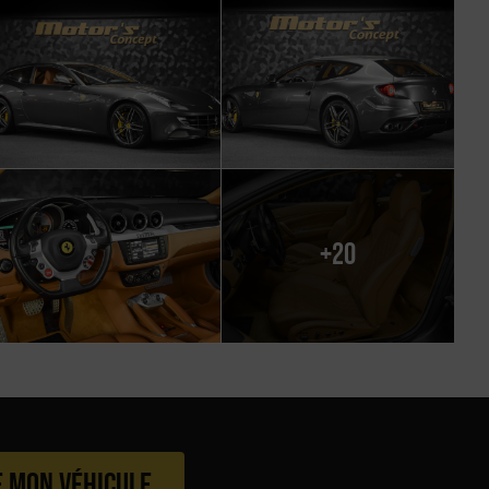
+20
e mon véhicule