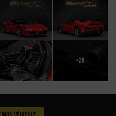
+20
e mon véhicule