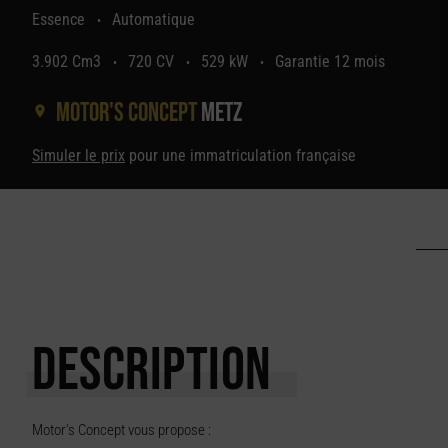
Essence
Automatique
•
3.902 Cm3
720 CV
529 kW
Garantie 12 mois
•
•
•
Motor's concept
Metz
Simuler le prix
pour une immatriculation française
DESCRIPTION
Motor's Concept vous propose :