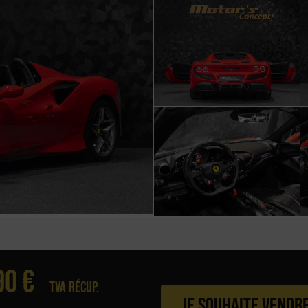
90 €
Tva récup.
Je souhaite vendr