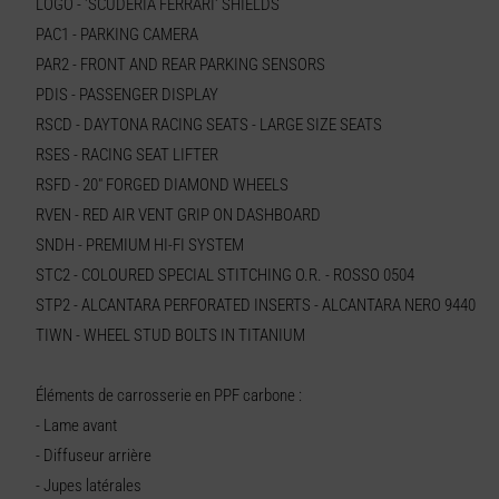
LOGO - 'SCUDERIA FERRARI' SHIELDS
PAC1 - PARKING CAMERA
PAR2 - FRONT AND REAR PARKING SENSORS
PDIS - PASSENGER DISPLAY
RSCD - DAYTONA RACING SEATS - LARGE SIZE SEATS
RSES - RACING SEAT LIFTER
RSFD - 20" FORGED DIAMOND WHEELS
RVEN - RED AIR VENT GRIP ON DASHBOARD
SNDH - PREMIUM HI-FI SYSTEM
STC2 - COLOURED SPECIAL STITCHING O.R. - ROSSO 0504
STP2 - ALCANTARA PERFORATED INSERTS - ALCANTARA NERO 9440
TIWN - WHEEL STUD BOLTS IN TITANIUM
Éléments de carrosserie en PPF carbone :
- Lame avant
- Diffuseur arrière
- Jupes latérales