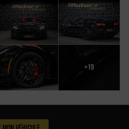
+19
e mon véhicule