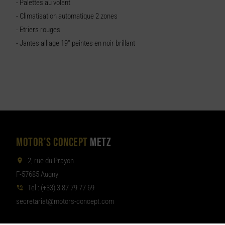
- Palettes au volant
- Climatisation automatique 2 zones
- Etriers rouges
- Jantes alliage 19'' peintes en noir brillant
MOTOR'S CONCEPT
METZ
2, rue du Prayon
F-57685 Augny
Tel :
(+33) 3 87 79 77 69
aterces
tom@tair
moc.tpecnoc-sro