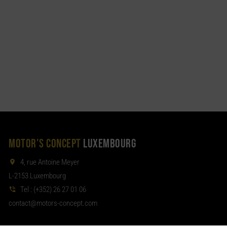
MOTOR'S CONCEPT
LUXEMBOURG
4, rue Antoine Meyer
L-2153 Luxembourg
Tel :
(+352) 26 27 01 06
noc
tom@tcat
moc.tpecnoc-sro