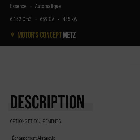
Essence
Automatique
•
6.162 Cm3
659 CV
485 kW
•
•
Motor's concept
Metz
DESCRIPTION
OPTIONS ET EQUIPEMENTS :
- Échappement Akrapovic