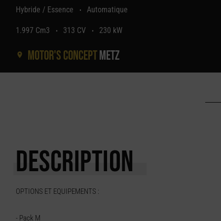
Hybride / Essence
Automatique
•
1.997 Cm3
313 CV
230 kW
•
•
Motor's concept
Metz
DESCRIPTION
OPTIONS ET EQUIPEMENTS :
- Pack M