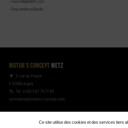
- Feux Adaptatifs LED
- Feux antibrouillards
MOTOR'S CONCEPT
METZ
2, rue du Prayon
F-57685 Augny
Tel :
(+33) 3 87 79 77 69
aterces
tom@tair
moc.tpecnoc-sro
Ce site utilise des cookies et des services tiers 
©
Motor's Concept Metz & Luxembourg
Mentions légales
Politique 
•
•