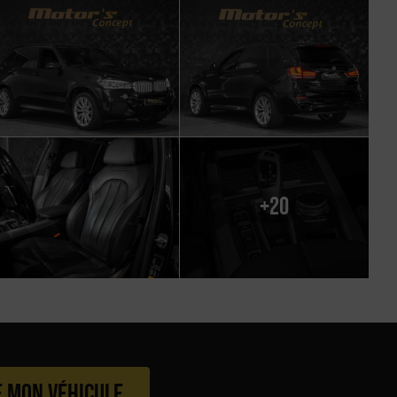
+20
e mon véhicule