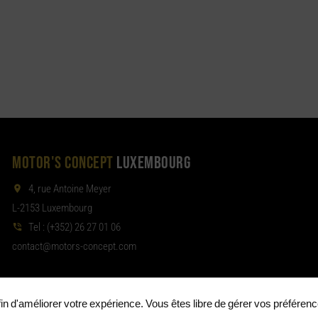
MOTOR'S CONCEPT
LUXEMBOURG
4, rue Antoine Meyer
L-2153 Luxembourg
Tel :
(+352) 26 27 01 06
noc
tom@tcat
moc.tpecnoc-sro
afin d'améliorer votre expérience. Vous êtes libre de gérer vos préféren
de confidentialité
Politique de cookies
Préférences de cookies
•
•