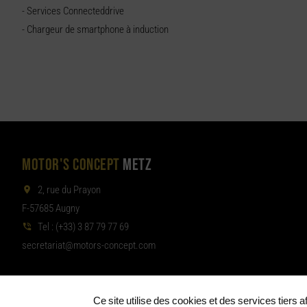
- Services Connecteddrive
- Chargeur de smartphone à induction
MOTOR'S CONCEPT
METZ
2, rue du Prayon
F-57685 Augny
Tel :
(+33) 3 87 79 77 69
aterces
tom@tair
moc.tpecnoc-sro
Ce site utilise des cookies et des services tiers 