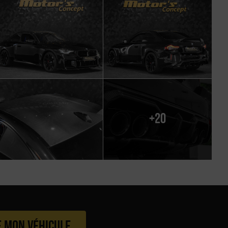
+20
e mon véhicule