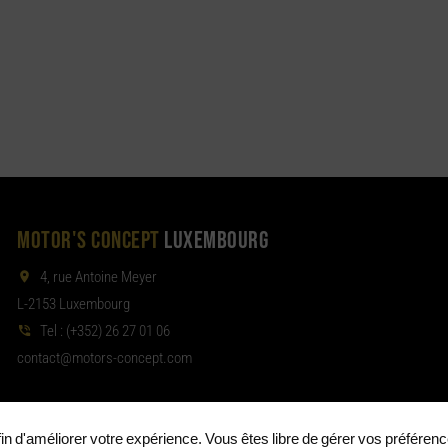
MOTOR'S CONCEPT
LUXEMBOURG
4, rue Antoine Meyer
L-2153 Luxembourg
Tel :
(+352) 26 27 01 06
noc
tom@tcat
moc.tpecnoc-sro
afin d'améliorer votre expérience. Vous êtes libre de gérer vos préféren