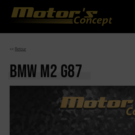
Paramètres avancés des cookies
<<
Retour
BMW M2
G87