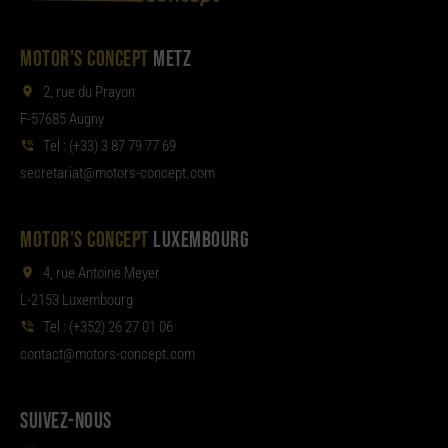
MOTOR'S CONCEPT
METZ
2, rue du Prayon
F-57685 Augny
Tel :
(+33) 3 87 79 77 69
aterces
tom@tair
moc.tpecnoc-sro
MOTOR'S CONCEPT
LUXEMBOURG
4, rue Antoine Meyer
L-2153 Luxembourg
Tel :
(+352) 26 27 01 06
noc
tom@tcat
moc.tpecnoc-sro
SUIVEZ-NOUS