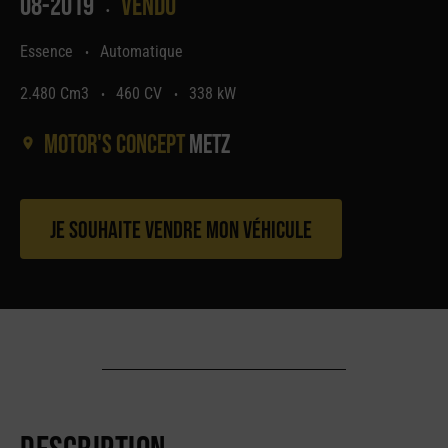
08-2019
Vendu
•
Essence
Automatique
•
2.480 Cm3
460 CV
338 kW
•
•
Motor's concept
Metz
Je souhaite vendre mon véhicule