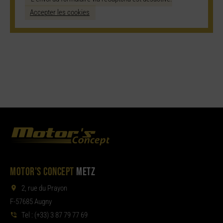
Accepter les cookies
MOTOR'S CONCEPT
METZ
2, rue du Prayon
F-57685 Augny
Tel :
(+33) 3 87 79 77 69