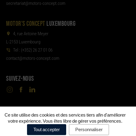
aterces
tom@tair
moc.tpecnoc-sro
MOTOR'S CONCEPT
LUXEMBOURG
4, rue Antoine Meyer
L-2153 Luxembourg
Tel :
(+352) 26 27 01 06
noc
tom@tcat
moc.tpecnoc-sro
SUIVEZ-NOUS
Ce site utilise des cookies et des services tiers afin d'améliorer
©
Motor's Concept Metz & Luxembourg
Mentions
•
votre expérience. Vous êtes libre de gérer vos préférences.
légales
Politique de confidentialité
Politique de cookies
•
•
•
Tout accepter
Personnaliser
Préférences de cookies