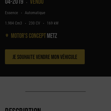
04-2019
Vendu
•
Essence
Automatique
•
1.984 Cm3
230 CV
169 kW
•
•
Motor's concept
Metz
Je souhaite vendre mon véhicule