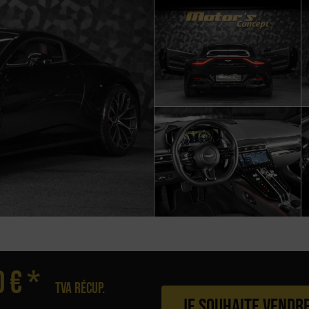
 € *
Tva récup.
Je souhaite vendr