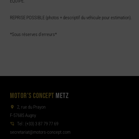
EQUIPE.
REPRISE POSSIBLE (photos + descriptif du véhicule pour estimation).
*Sous réserves d'erreurs*
MOTOR'S CONCEPT
METZ
2, rue du Prayon
F-57685 Augny
Tel :
(+33) 3 87 79 77 69
aterces
tom@tair
moc.tpecnoc-sro