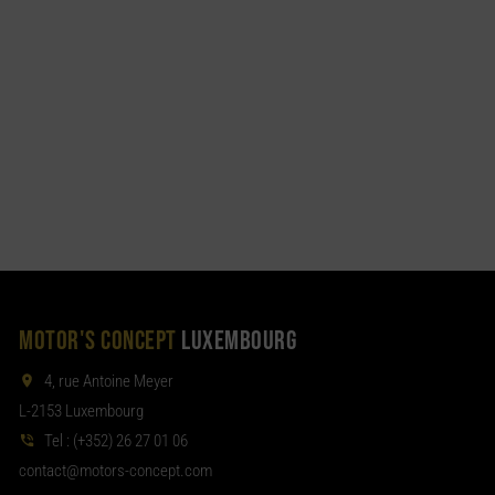
MOTOR'S CONCEPT
LUXEMBOURG
4, rue Antoine Meyer
L-2153 Luxembourg
Tel :
(+352) 26 27 01 06
noc
tom@tcat
moc.tpecnoc-sro