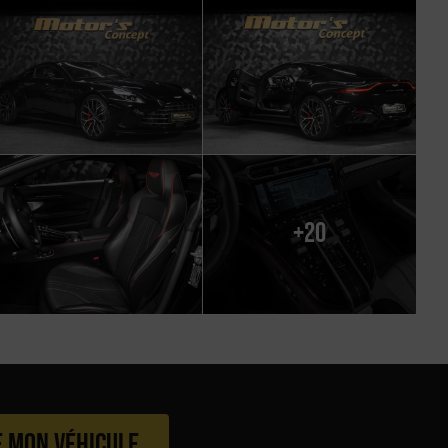
+20
e mon véhicule