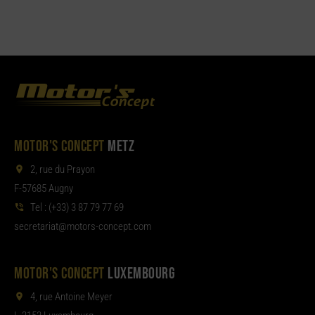
MOTOR'S CONCEPT
METZ
2, rue du Prayon
F-57685 Augny
Tel :
(+33) 3 87 79 77 69
aterces
tom@tair
moc.tpecnoc-sro
MOTOR'S CONCEPT
LUXEMBOURG
4, rue Antoine Meyer