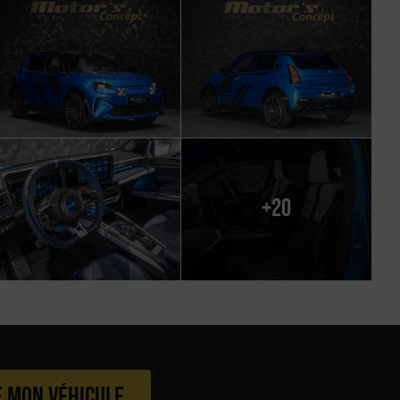
+20
e mon véhicule