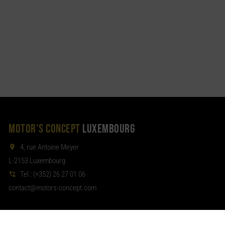
MOTOR'S CONCEPT
LUXEMBOURG
4, rue Antoine Meyer
L-2153 Luxembourg
Tel :
(+352) 26 27 01 06
noc
tom@tcat
moc.tpecnoc-sro