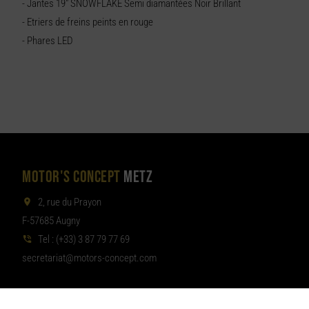
- Jantes 19" SNOWFLAKE Semi diamantées Noir Brillant
- Etriers de freins peints en rouge
- Phares LED
MOTOR'S CONCEPT
METZ
2, rue du Prayon
F-57685 Augny
Tel :
(+33) 3 87 79 77 69
aterces
tom@tair
moc.tpecnoc-sro