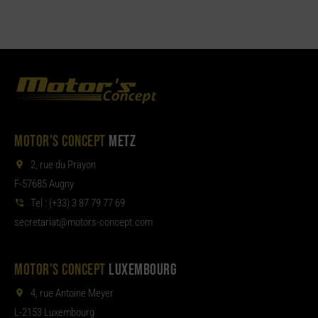
MOTOR'S CONCEPT
METZ
2, rue du Prayon
F-57685 Augny
Tel :
(+33) 3 87 79 77 69
aterces
tom@tair
moc.tpecnoc-sro
MOTOR'S CONCEPT
LUXEMBOURG
4, rue Antoine Meyer
L-2153 Luxembourg