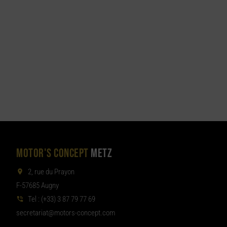
MOTOR'S CONCEPT
METZ
2, rue du Prayon
F-57685 Augny
Tel :
(+33) 3 87 79 77 69
aterces
tom@tair
moc.tpecnoc-sro