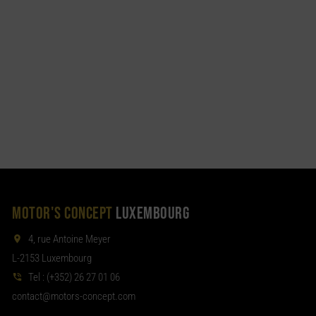
MOTOR'S CONCEPT
LUXEMBOURG
4, rue Antoine Meyer
L-2153 Luxembourg
Tel :
(+352) 26 27 01 06
noc
tom@tcat
moc.tpecnoc-sro