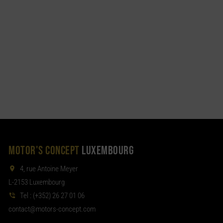
MOTOR'S CONCEPT
LUXEMBOURG
4, rue Antoine Meyer
L-2153 Luxembourg
Tel :
(+352) 26 27 01 06
noc
tom@tcat
moc.tpecnoc-sro