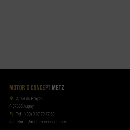
MOTOR'S CONCEPT
METZ
2, rue du Prayon
F-57685 Augny
Tel :
(+33) 3 87 79 77 69
aterces
tom@tair
moc.tpecnoc-sro